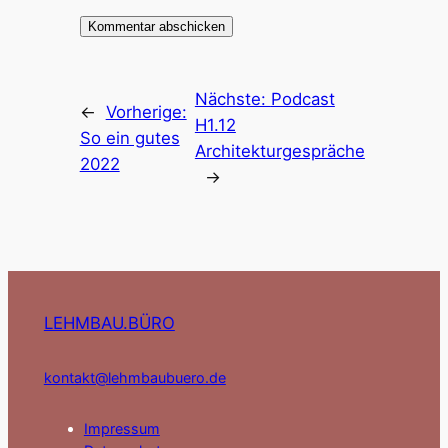
Nächste:
Podcast
←
Vorherige:
H1.12
So ein gutes
Architekturgespräche
2022
→
LEHMBAU.BÜRO
kontakt@lehmbaubuero.de
Impressum